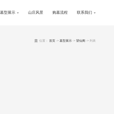
墓型展示
山庄风景
购墓流程
联系我们
位置：
首页
->
墓型展示
->
望仙阁
->
列表