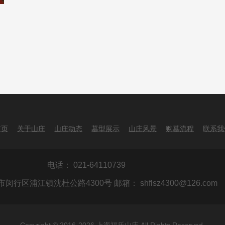
首页
关于山庄
山庄动态
墓型展示
山庄风景
购墓流程
联系我
电话： 021-64110739
闵行区浦江镇沈杜公路4300号 邮箱： shflsz4300@126.com