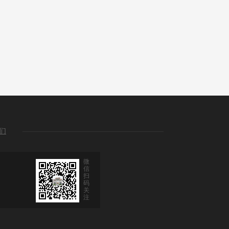
们
微
信
扫
码
关
注